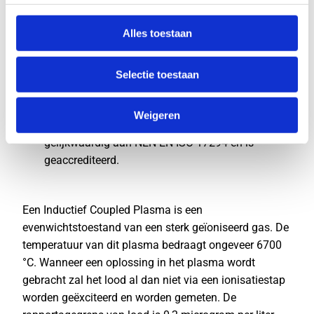
monster afgeleverd op ons laboratorium.
Deze wordt dezelfde dag nog aangemeld in
Alles toestaan
ons Laboratorium Informatiesysteem (LIMS).
Op dit moment vervalt je recht op herroeping.
Selectie toestaan
Het monster wordt gemeten met een ICP-MS
(Inductief Gekoppeld Plasma Massa
Weigeren
Spectrometer). Deze methode is
gelijkwaardig aan NEN-EN-ISO 17294 en is
geaccrediteerd.
Een Inductief Coupled Plasma is een
evenwichtstoestand van een sterk geïoniseerd gas. De
temperatuur van dit plasma bedraagt ongeveer 6700
°C. Wanneer een oplossing in het plasma wordt
gebracht zal het lood al dan niet via een ionisatiestap
worden geëxciteerd en worden gemeten. De