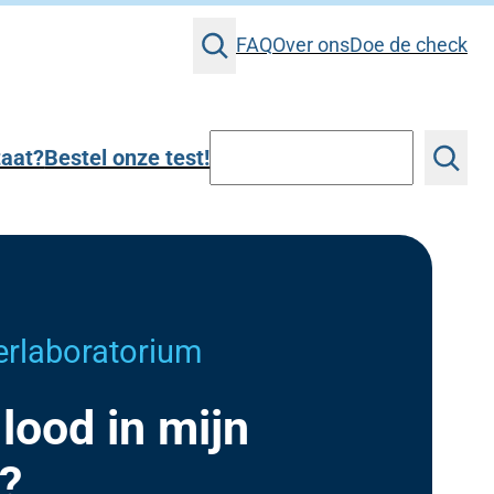
Z
FAQ
Over ons
Doe de check
o
e
k
Z
e
taat?
Bestel onze test!
o
n
e
k
e
n
erlaboratorium
 lood in mijn
?