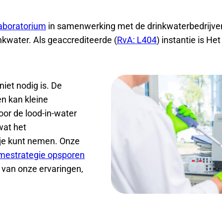
aboratorium
in samenwerking met de drinkwaterbedrijve
nkwater. Als geaccrediteerde (
RvA: L404
) instantie is H
iet nodig is. De
n kan kleine
oor de lood-in-water
 wat het
 je kunt nemen. Onze
mestrategie opsporen
 van onze ervaringen,