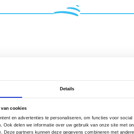
iding op een rij
Details
j je drinkwaterinstallatie PVC, koperen of loden leidinge
roleer daarom als eerste bij de watermeter of er nog loden
 van cookies
auw of grijs van kleur) én aan het doffe geluid als je er m
ent en advertenties te personaliseren, om functies voor social
. Ook delen we informatie over uw gebruik van onze site met on
e. Deze partners kunnen deze gegevens combineren met andere i