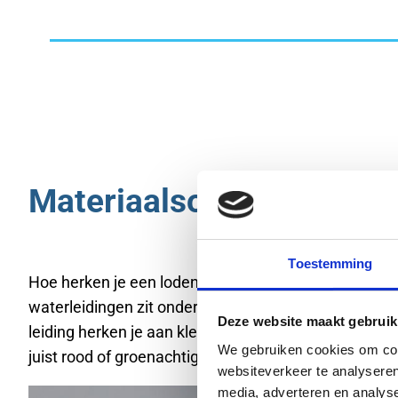
Materiaalsoorten waterle
Toestemming
Hoe herken je een loden leiding? Standaard kan je bi
waterleidingen zit onder de vloer of in de muur. Cont
Deze website maakt gebruik
leiding herken je aan kleur (de leiding is dan donkerbl
We gebruiken cookies om cont
juist rood of groenachtig.
websiteverkeer te analyseren
media, adverteren en analys