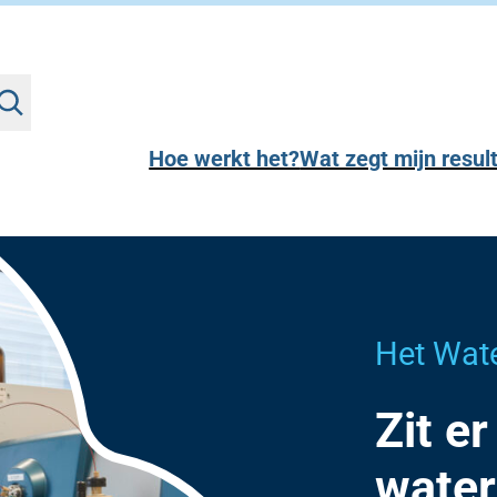
Hoe werkt het?
Wat zegt mijn resul
Het Wat
Zit er
water