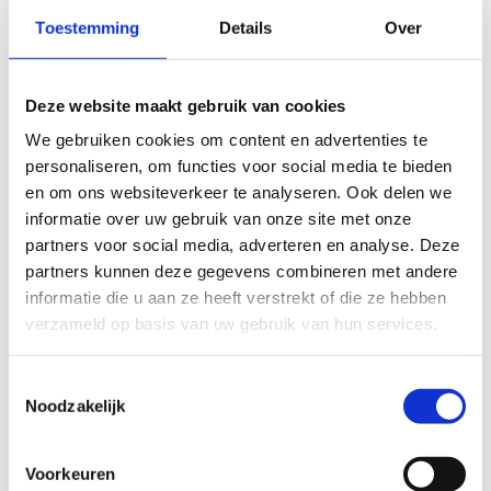
Toestemming
Details
Over
Deze website maakt gebruik van cookies
We gebruiken cookies om content en advertenties te
personaliseren, om functies voor social media te bieden
en om ons websiteverkeer te analyseren. Ook delen we
informatie over uw gebruik van onze site met onze
partners voor social media, adverteren en analyse. Deze
partners kunnen deze gegevens combineren met andere
Waterleiding van PVC (bron: Oasen)
informatie die u aan ze heeft verstrekt of die ze hebben
verzameld op basis van uw gebruik van hun services.
Toestemmingsselectie
Noodzakelijk
Hoe herken ik loden
waterleidingen?
Voorkeuren