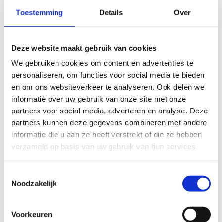
Toestemming
Details
Over
Deze website maakt gebruik van cookies
We gebruiken cookies om content en advertenties te
personaliseren, om functies voor social media te bieden
en om ons websiteverkeer te analyseren. Ook delen we
informatie over uw gebruik van onze site met onze
partners voor social media, adverteren en analyse. Deze
partners kunnen deze gegevens combineren met andere
Waterleiding van PVC (bron: Oasen)
informatie die u aan ze heeft verstrekt of die ze hebben
verzameld op basis van uw gebruik van hun services.
Toestemmingsselectie
Noodzakelijk
Hoe herken ik loden
waterleidingen?
Voorkeuren